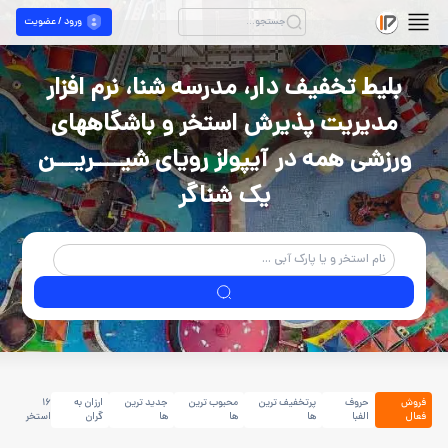
ورود / عضویت
بلیط تخفیف دار، مدرسه شنا، نرم افزار
مدیریت پذیرش استخر و باشگاههای
ورزشی همه در آیپولز رویای شیــــریـــن
یک شناگر
فروش
حروف
پرتخفیف ترین
محبوب ترین
جدید ترین
ارزان به
16
فعال
الفبا
ها
ها
ها
گران
استخر