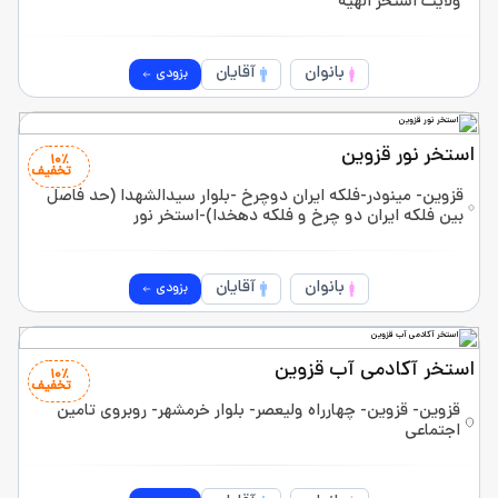
ولایت استخر الهیه
بانوان
آقایان
بزودی
استخر نور قزوین
10٪
تخفیف
قزوین- مینودر-فلکه ایران دوچرخ -بلوار سیدالشهدا (حد فاصل
بین فلکه ایران دو چرخ و فلکه دهخدا)-استخر نور
بانوان
آقایان
بزودی
استخر آکادمی آب قزوین
10٪
تخفیف
قزوین- قزوین- چهارراه ولیعصر- بلوار خرمشهر- روبروی تامین
اجتماعی