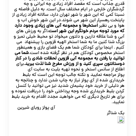
قدری جذاب است که مقصد افراد زیادی چه ایرانی و چه
گردشگران خارجی در ایام مختلف سال است. به دلیل فاصله ی
نسبتا کمی که این شهر با شهر تهران دارد، سالانه افراد زیادی از
پایتخت رهسپار این شهر می شوند.در این شهر خوش اب و
هوا و بی نظیر
استخرها و مجموعه آبی های زیادی وجود دارد
که مورد توجه مردم خونگرم این شهر است.
اگر به ورزش های
آبی و شنا علاقه دارین و دلتون میخواد تو محیط خیلی تمیز و
بزرگ شنا کنین ما به شما استخر الهیه قزوین را پیشنهاد می
کنیم . اینجا برای کودکان شما هم یک فضای بازی و همینطور
استخر مخصوص کودکان هم در نظر گرفته شده است.
شما می
توانید با رفتن به مجموعه آبی قزوین لحظات شادی را در کنار
دوستانتون سپری کنید و از ورزش مفرح شنا لذت ببرید.
برای
اطلاع از سانس استخر و نحوه تهیه بلیت به سایت آی
پولز مراجعه نمایید و نکته جالب توجه این است که بلیط
خریداری شده از آی پولز نیاز به چاپ شدن ندارد و چنانچه به
هر دلیلی از خرید خود پشیمان شدید نیز می توانید با کنسل
کردن بلیط خریداری شده وجه پرداختی خود را دریافت نموده و
برای هر تاریخ دیگری که می خواهید مجدد اقدام به خرید بلیط
نمایید.
آی پولز رویای شیرین
یک شناگر