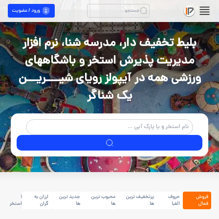
ورود / عضویت
بلیط تخفیف دار، مدرسه شنا، نرم افزار
مدیریت پذیرش استخر و باشگاههای
ورزشی همه در آیپولز رویای شیــــریـــن
یک شناگر
فروش
حروف
پرتخفیف ترین
محبوب ترین
جدید ترین
ارزان به
1
فعال
الفبا
ها
ها
ها
گران
استخر