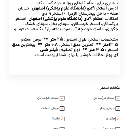
بیشتری برای انجام کارهای روزانه خود کسب کند.
آدرس
استخر 9دی (دانشگاه علوم پزشکی) اصفهان
: خیابان
صفه - داخل بیمارستان الزهرا - استخر ۹ دی
امکانات
استخر 9دی (دانشگاه علوم پزشکی) اصفهان
: استخر
بزرگسالان، استخر خردسالان، سونای بخار، سونای خشک،
جکوزی، ماساژ، حوضچه آب سرد، بوفه، پارکینگ، فست فود و
...
مشخصات استخر: طول استخر :
۲۵ متر
** عرض استخر :
۱۳.۵متر **
کمترین عمق استخر :
۰.۸ متر **
بیشترین عمق
استخر :
۳.۵ متر **
نوع تصفیه :
فیلتر شنی
آی پولز
لحظات خوشی را برای شما آرزومند است.
امکانات استخر
استخر بزرگسالان
استخر خردسالان
سونای بخار
سونای خشک
جکوزی
ماساژ